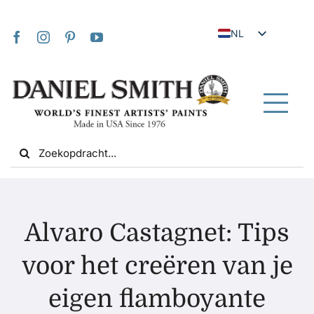
Skip
to
NL
content
EN
JA
FR
Tog
IT
Nav
Search
DE
for:
ES
UK
Thuis
VI
Alvaro Castagnet: Tips
ZH
Over ons
voor het creëren van je
ZH_TW
eigen flamboyante
Gemeenschap