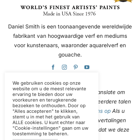
Daniel Smith is een toonaangevende wereldwijde
fabrikant van hoogwaardige verf en mediums
voor kunstenaars, waaronder aquarelverf en
gouache.
We gebruiken cookies op onze
website om u de meest relevante
Deze website gebruikt Google Translate om
ervaring te bieden door uw
voorkeuren en terugkerende
content direct en automatisch in meerdere talen
bezoeken te onthouden. Door op
te vertalen.
neem contact met ons op
Als u
"Alles accepteren" te klikken,
stemt u in met het gebruik van
onjuistheden in de automatische vertalingen
ALLE cookies. U kunt echter naar
"Cookie-instellingen" gaan om uw
ontdekt, laat het ons dan weten zodat we deze
toestemming te beheren.
kunnen corrigeren.