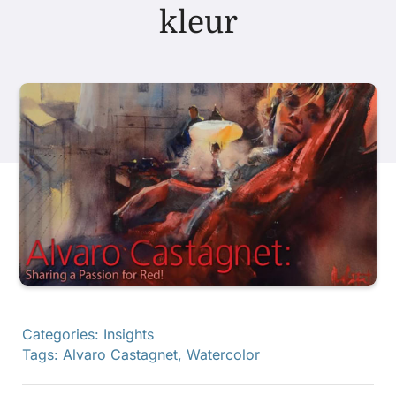
kleur
Producten
Evenementen
Blog
Bronnen
Vind een winkel
Categories:
Insights
Neem contact met ons op
Tags:
Alvaro Castagnet
,
Watercolor
Abonneren