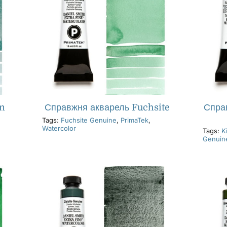
n
Справжня акварель Fuchsite
Спра
Tags:
Fuchsite Genuine
,
PrimaTek
,
Watercolor
Tags:
K
Genuin