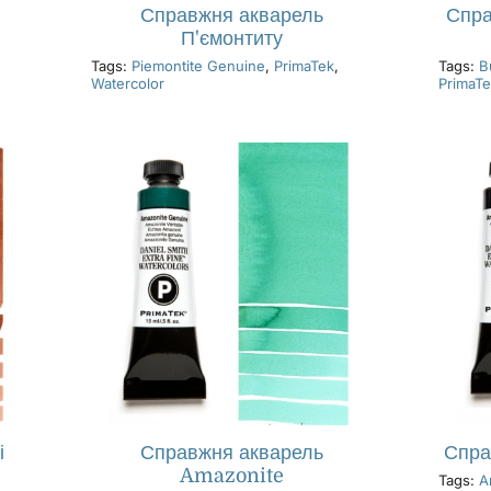
Справжня акварель
Спра
П'ємонтиту
Tags:
Piemontite Genuine
,
PrimaTek
,
Tags:
B
Watercolor
PrimaT
і
Справжня акварель
Спра
Amazonite
Tags:
A