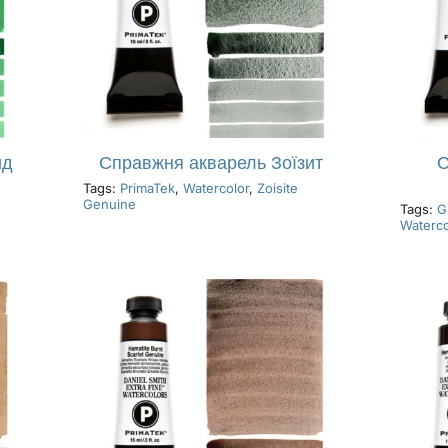
ид
Справжня акварель Зоїзит
С
Tags:
PrimaTek
,
Watercolor
,
Zoisite
Genuine
Tags:
G
Waterco