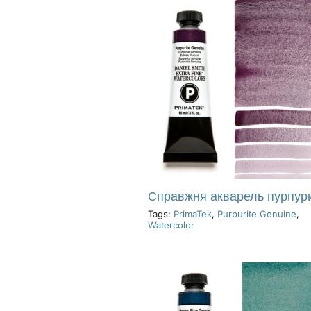
Справжня акварель пурпур
Tags:
PrimaTek
,
Purpurite Genuine
,
Watercolor