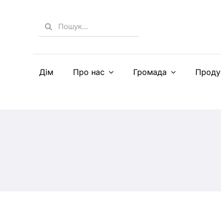
Skip
to
Search
content
for:
Дім
Про нас
Громада
Проду