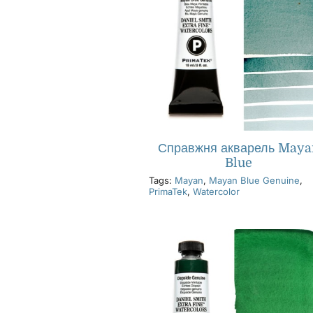
Справжня акварель Maya
Blue
Tags:
Mayan
,
Mayan Blue Genuine
,
PrimaTek
,
Watercolor