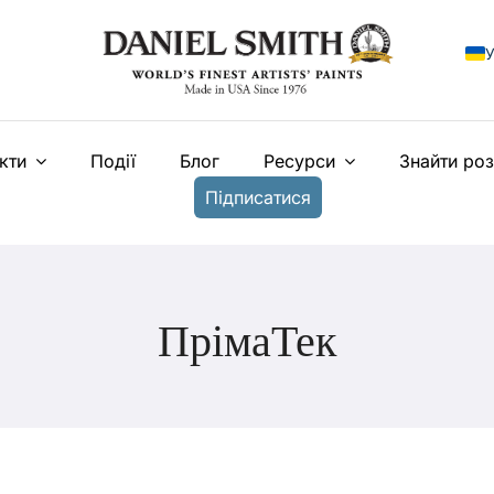
У
E
кти
Події
Блог
Ресурси
Знайти ро
F
Підписатися
I
E
N
ПрімаТек
T