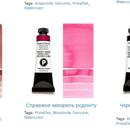
Waterco
Tags:
Amazonite Genuine
,
PrimaTek
,
Watercolor
Справжня акварель родоніту
Чор
Tags:
PrimaTek
,
Rhodonite Genuine
,
Watercolor
e
,
Tags:
B
PrimaT