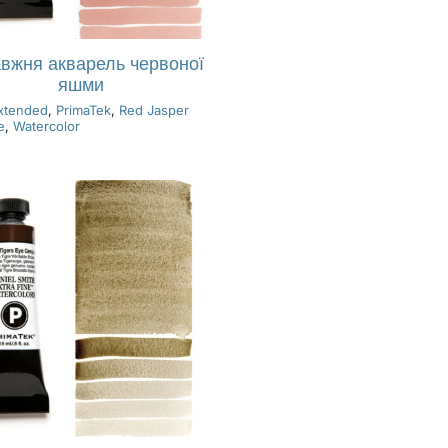
вжня акварель червоної
яшми
xtended
,
PrimaTek
,
Red Jasper
e
,
Watercolor