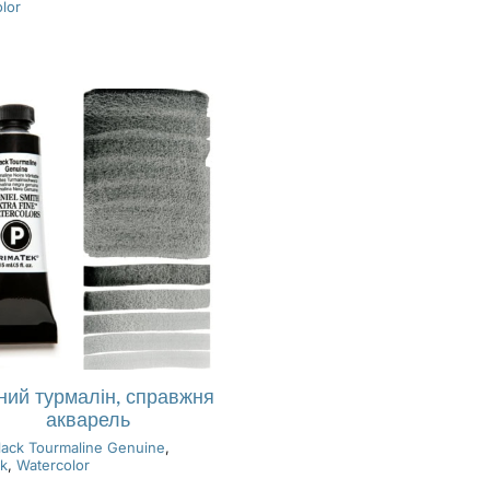
lor
ний турмалін, справжня
акварель
lack Tourmaline Genuine
,
ek
,
Watercolor