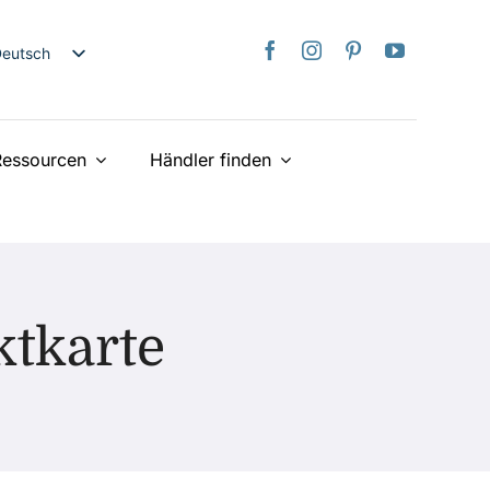
Deutsch
nglish
日本語
Ressourcen
Händler finden
rançais
taliano
spañol
ederlands
країнська
ktkarte
iếng Việt
简体中文
繁體中文