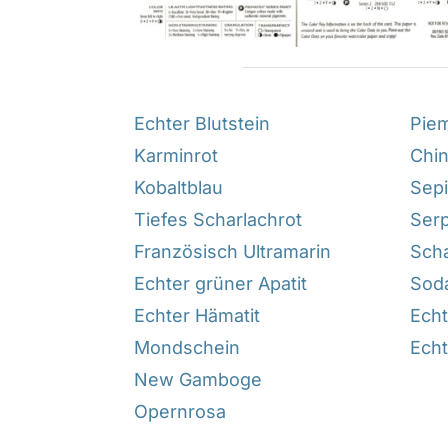
Echter Blutstein
Piem
Karminrot
Chin
Kobaltblau
Sep
Tiefes Scharlachrot
Ser
Französisch Ultramarin
Scha
Echter grüner Apatit
Soda
Echter Hämatit
Ech
Mondschein
Echt
New Gamboge
Opernrosa