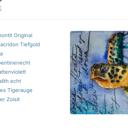
ontit Original
acridon Tiefgold
ia
pentinenecht
ttenviolett
lith echt
tes Tigerauge
er Zoisit