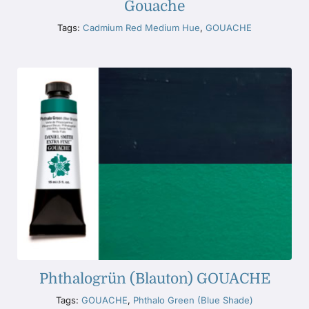
Gouache
Tags:
Cadmium Red Medium Hue
,
GOUACHE
Phthalogrün (Blauton) GOUACHE
Tags:
GOUACHE
,
Phthalo Green (Blue Shade)