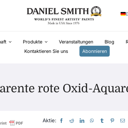
E
aft
Produkte
Veranstaltungen
Blog
F
Kontaktieren Sie uns
Abonnieren
I
E
N
У
arente rote Oxid-Aquare
T
Aktie: