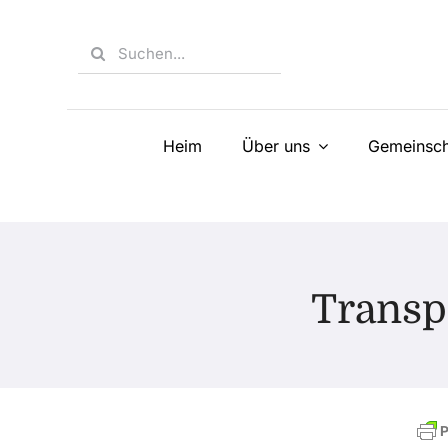
Skip
to
Search
content
for:
Heim
Über uns
Gemeinsch
Transp