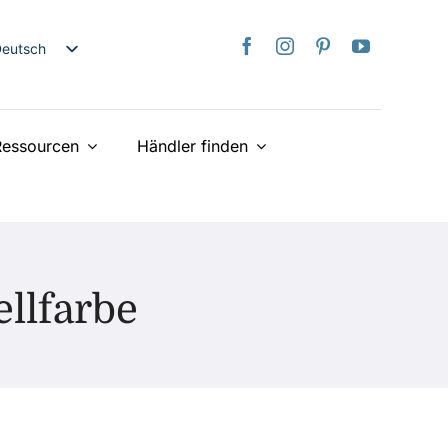
Deutsch
nglish
日本語
Ressourcen
Händler finden
rançais
taliano
spañol
ederlands
країнська
llfarbe
iếng Việt
简体中文
繁體中文