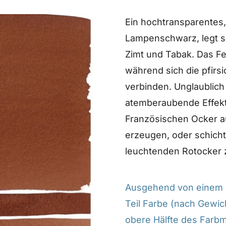
Ein hochtransparentes,
Lampenschwarz, legt s
Zimt und Tabak. Das F
während sich die pfir
verbinden. Unglaublich
atemberaubende Effekte
Französischen Ocker a
erzeugen, oder schicht
leuchtenden Rotocker z
Ausgehend von einem M
Teil Farbe (nach Gewich
obere Hälfte des Farb