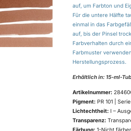
auf, um Farbton und Ei
Für die untere Hälfte t
einmal in das Farbgefä
auf, bis der Pinsel tr
Farbverhalten durch ein
Farbmuster verwenden
Herstellungsprozess.
Erhältlich in: 15-ml-T
Artikelnummer:
28460
Pigment:
PR 101 | Serie
Lichtechtheit:
I – Ausg
Transparenz:
Transpar
Färbung:
1-Nicht färbe