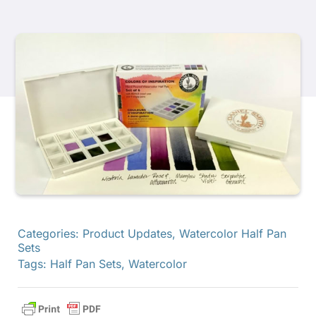
Produkte
Veranstaltungen
Blog
Ressourcen
Händler finden
Categories:
Product Updates
,
Watercolor Half Pan
Sets
Tags:
Half Pan Sets
,
Watercolor
Kontaktieren Sie uns
Abonnieren