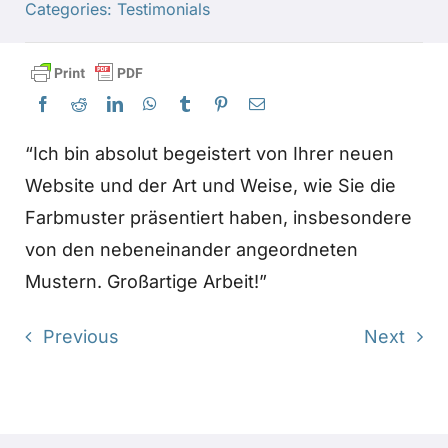
Categories:
Testimonials
Produkte
Veranstaltungen
“Ich bin absolut begeistert von Ihrer neuen
Blog
Website und der Art und Weise, wie Sie die
Farbmuster präsentiert haben, insbesondere
von den nebeneinander angeordneten
Ressourcen
Mustern. Großartige Arbeit!”
Händler finden
Previous
Next
Kontaktieren Sie uns
Abonnieren