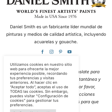
Daniel Smith es un fabricante líder mundial de
pinturas y medios de calidad artística, incluyendo
acuarelas y gouache.
Utilizamos cookies en nuestro sitio
web para ofrecerte la mejor
Este sitio web utiliza Google Translate para
experiencia posible, recordando
tus preferencias y visitas
traducir el contenido de forma instantánea y
anteriores. Al hacer clic en
automática a varios idiomas. Por favor,
“Aceptar todo”, aceptas el uso de
TODAS las cookies. Sin embargo,
Contáctanos
Si detectas traducciones
puedes visitar "Configuración de
cookies" para gestionar tus
automáticas inexactas, avísanos para que
preferencias.
podamos corregirlas.