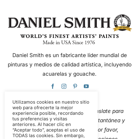
Daniel Smith es un fabricante líder mundial de
pinturas y medios de calidad artística, incluyendo
acuarelas y gouache.
Utilizamos cookies en nuestro sitio
web para ofrecerte la mejor
Este sitio web utiliza Google Translate para
experiencia posible, recordando
tus preferencias y visitas
traducir el contenido de forma instantánea y
anteriores. Al hacer clic en
automática a varios idiomas. Por favor,
“Aceptar todo”, aceptas el uso de
TODAS las cookies. Sin embargo,
Contáctanos
Si detectas traducciones