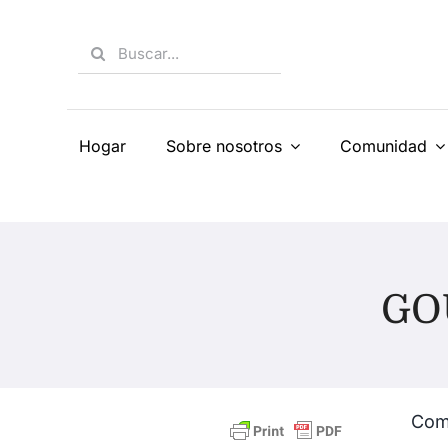
Skip
to
Search
content
for:
Hogar
Sobre nosotros
Comunidad
GO
Comp