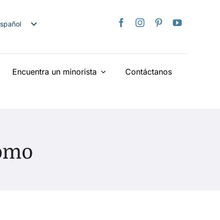
spañol
nglish
日本語
Encuentra un minorista
Contáctanos
rançais
taliano
Deutsch
ederlands
країнська
omo
iếng Việt
简体中文
繁體中文