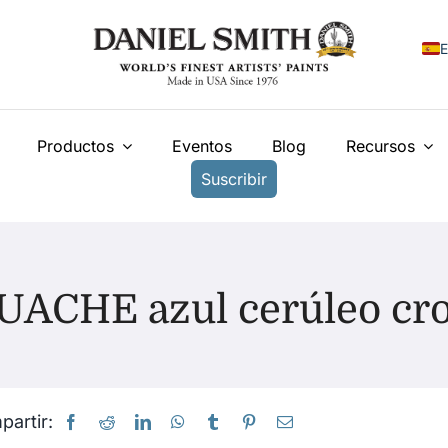
E
E
Productos
Eventos
Blog
Recursos
F
Suscribir
I
N
У
UACHE azul cerúleo cr
T
artir: