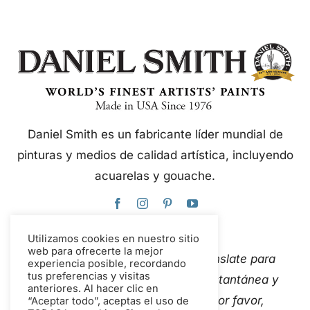
Daniel Smith es un fabricante líder mundial de
pinturas y medios de calidad artística, incluyendo
acuarelas y gouache.
Utilizamos cookies en nuestro sitio
web para ofrecerte la mejor
Este sitio web utiliza Google Translate para
experiencia posible, recordando
tus preferencias y visitas
traducir el contenido de forma instantánea y
anteriores. Al hacer clic en
automática a varios idiomas. Por favor,
“Aceptar todo”, aceptas el uso de