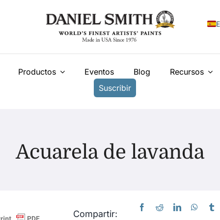
E
E
Productos
Eventos
Blog
Recursos
F
Suscribir
I
N
У
Acuarela de lavanda
T
Compartir: