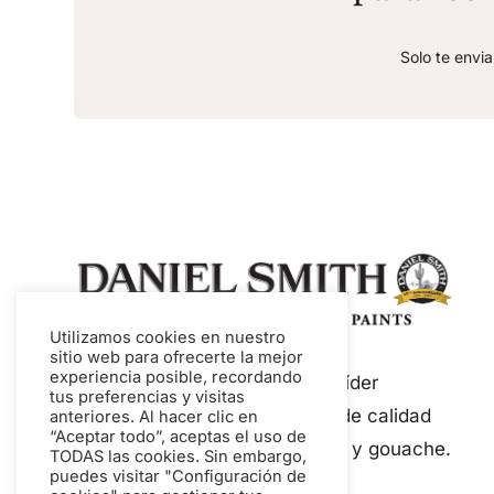
Solo te envi
Utilizamos cookies en nuestro
sitio web para ofrecerte la mejor
experiencia posible, recordando
Daniel Smith es un fabricante líder
tus preferencias y visitas
mundial de pinturas y medios de calidad
anteriores. Al hacer clic en
“Aceptar todo”, aceptas el uso de
artística, incluyendo acuarelas y gouache.
TODAS las cookies. Sin embargo,
puedes visitar "Configuración de