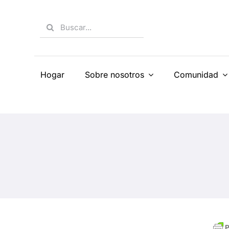
Skip
to
Search
content
for:
Hogar
Sobre nosotros
Comunidad