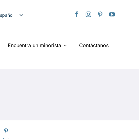
spañol
nglish
日本語
Encuentra un minorista
Contáctanos
rançais
taliano
Deutsch
ederlands
країнська
iếng Việt
简体中文
繁體中文