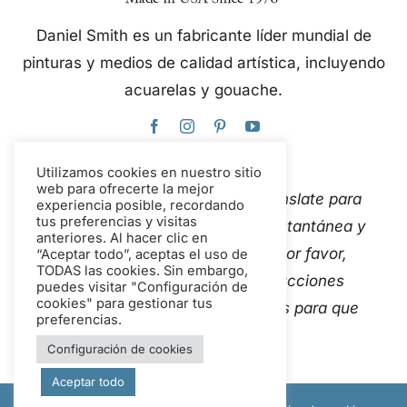
Daniel Smith es un fabricante líder mundial de
pinturas y medios de calidad artística, incluyendo
acuarelas y gouache.
Utilizamos cookies en nuestro sitio
web para ofrecerte la mejor
Este sitio web utiliza Google Translate para
experiencia posible, recordando
tus preferencias y visitas
traducir el contenido de forma instantánea y
anteriores. Al hacer clic en
automática a varios idiomas. Por favor,
“Aceptar todo”, aceptas el uso de
TODAS las cookies. Sin embargo,
Contáctanos
Si detectas traducciones
puedes visitar "Configuración de
cookies" para gestionar tus
automáticas inexactas, avísanos para que
preferencias.
podamos corregirlas.
Configuración de cookies
Aceptar todo