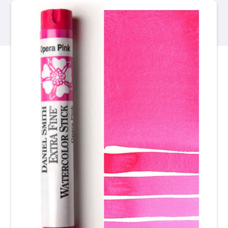
Productos
Eventos
Blog
Recursos
Encuentra un minorista
Contáctanos
Suscribir