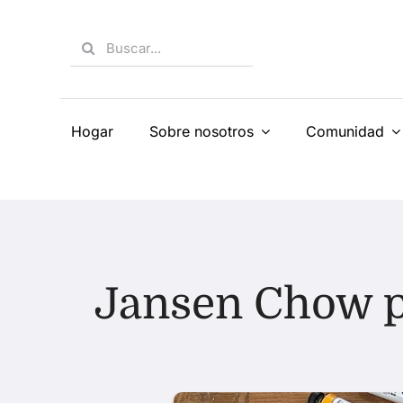
Skip
to
Search
content
for:
Hogar
Sobre nosotros
Comunidad
Jansen Chow p