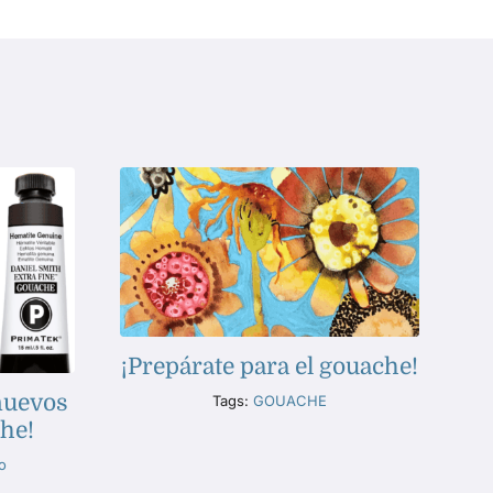
¡Prepárate para el gouache!
nuevos
Tags:
GOUACHE
he!
o