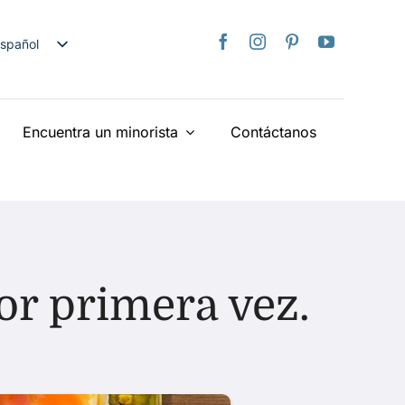
spañol
nglish
日本語
Encuentra un minorista
Contáctanos
rançais
taliano
Deutsch
ederlands
країнська
iếng Việt
r primera vez.
简体中文
繁體中文