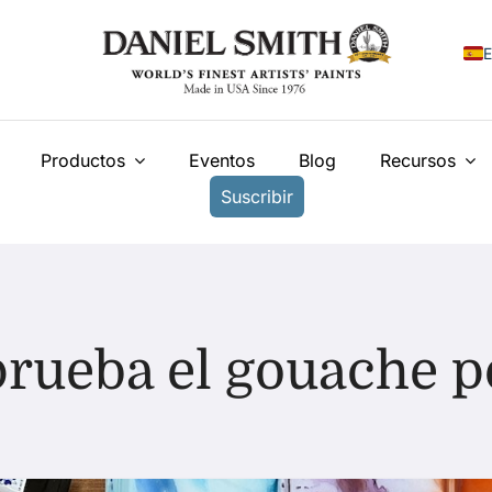
E
E
Productos
Eventos
Blog
Recursos
F
Suscribir
I
N
У
T
rueba el gouache po