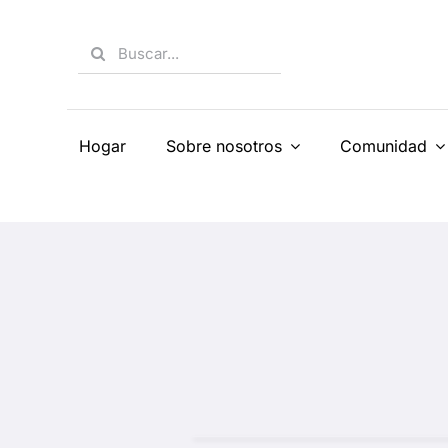
Skip
to
Search
content
for:
Hogar
Sobre nosotros
Comunidad