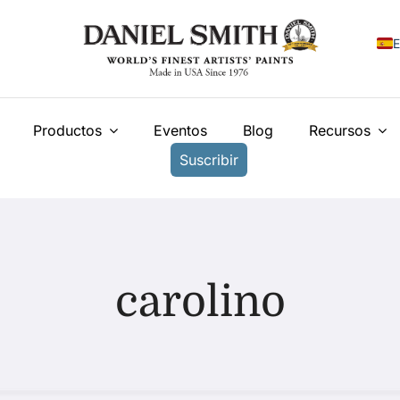
E
E
Productos
Eventos
Blog
Recursos
F
Suscribir
I
N
У
T
carolino