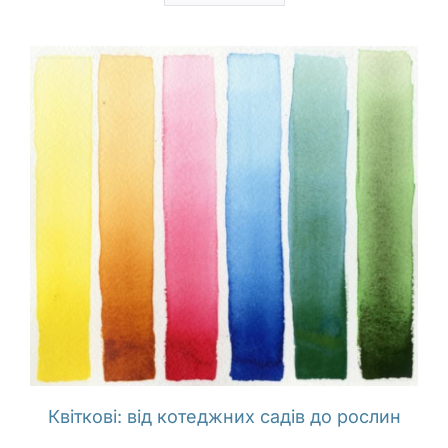
Квіткові: від котеджних садів до рослин