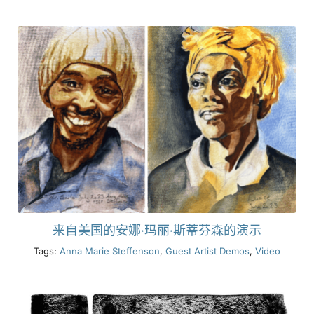
来自美国的安娜·玛丽·斯蒂芬森的演示
Tags:
Anna Marie Steffenson
,
Guest Artist Demos
,
Video