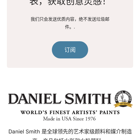
表，获取创意灵感！
我们只会发送优质内容，绝不发送垃圾邮
件。.
订阅
Daniel Smith 是全球领先的艺术家级颜料和媒介制造