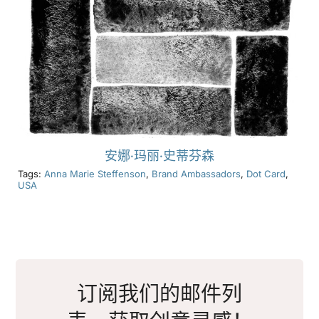
安娜·玛丽·史蒂芬森
Tags:
Anna Marie Steffenson
,
Brand Ambassadors
,
Dot Card
,
USA
订阅我们的邮件列