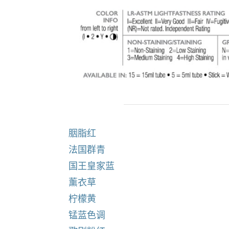
胭脂红
法国群青
国王皇家蓝
薰衣草
柠檬黄
锰蓝色调