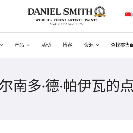
E
F
产品
活动
博客
资源
查找零售
I
E
尔南多·德·帕伊瓦的
N
У
T