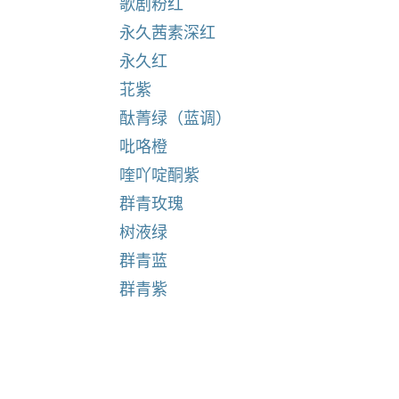
歌剧粉红
永久茜素深红
永久红
苝紫
酞菁绿（蓝调）
吡咯橙
喹吖啶酮紫
群青玫瑰
树液绿
群青蓝
群青紫