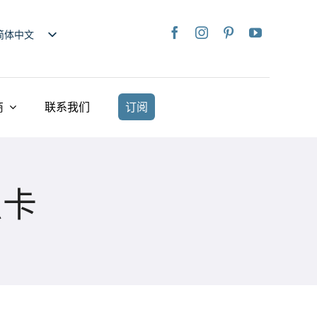
简体中文
nglish
日本語
rançais
商
联系我们
订阅
taliano
Deutsch
spañol
点卡
ederlands
країнська
iếng Việt
繁體中文