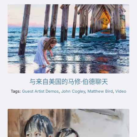
与来自美国的马修·伯德聊天
Tags:
Guest Artist Demos
,
John Cogley
,
Matthew Bird
,
Video