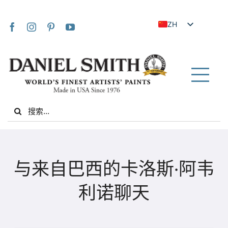
Skip
to
ZH
content
EN
JA
FR
Tog
IT
Nav
Search
DE
for:
ES
NL
家
UK
与来自巴西的卡洛斯·阿韦
VI
关于我们
利诺聊天
ZH_TW
社区