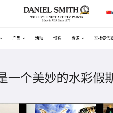
E
F
产品
活动
博客
资源
查找零售
I
E
N
是一个美妙的水彩假
У
T