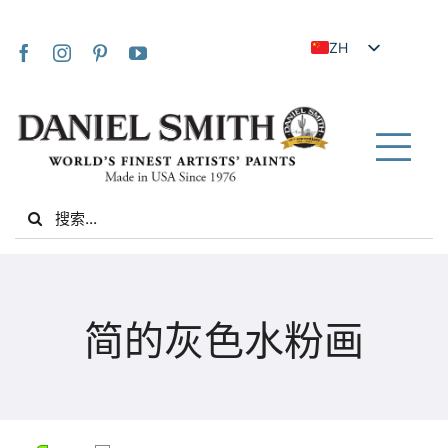
Skip
to
ZH
content
EN
JA
FR
Tog
IT
Nav
Search
DE
for:
ES
NL
家
UK
简的灰色水粉画
VI
关于我们
ZH_TW
社区