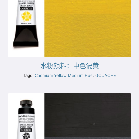
水粉颜料：中色镉黄
Tags:
Cadmium Yellow Medium Hue
,
GOUACHE