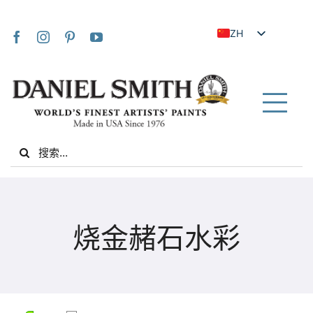
Skip
to
ZH
content
EN
JA
FR
Tog
IT
Nav
Search
DE
for:
ES
NL
家
UK
烧金赭石水彩
VI
关于我们
ZH_TW
社区