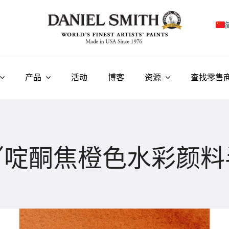
E
F
产品
活动
博客
资源
查找零售
I
E
N
吖啶酮焦橙色水彩颜料
У
T