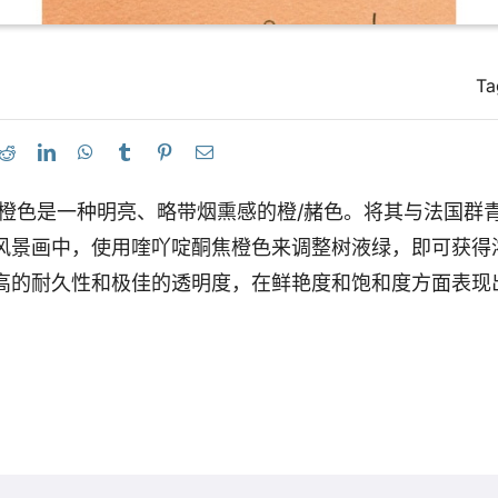
Ta
焦橙色是一种明亮、略带烟熏感的橙/赭色。将其与法国群
风景画中，使用喹吖啶酮焦橙色来调整树液绿，即可获得
高的耐久性和极佳的透明度，在鲜艳度和饱和度方面表现