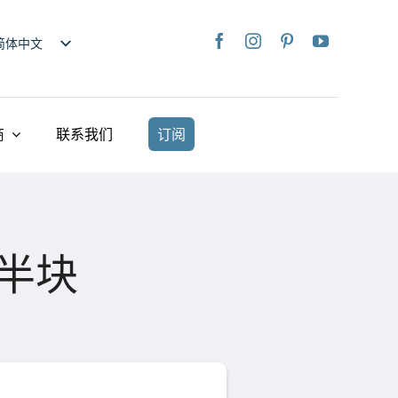
简体中文
nglish
日本語
rançais
商
联系我们
订阅
taliano
Deutsch
spañol
ederlands
半块
країнська
iếng Việt
繁體中文