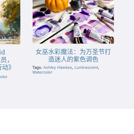
女巫水彩魔法：为万圣节打
id
造迷人的紫色调色
成员，
行动》
Tags:
Ashley Hawkes
,
Luminescent
,
Watercolor
olor