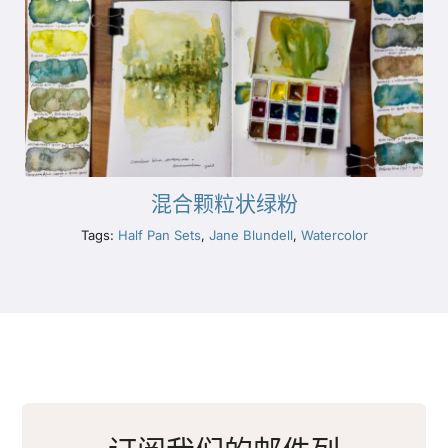
混合颗粒状绿粉
Tags:
Half Pan Sets
,
Jane Blundell
,
Watercolor