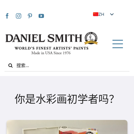
Skip
to
ZH
content
EN
JA
FR
Tog
IT
Nav
Search
DE
for:
ES
NL
家
UK
你是水彩画初学者吗？
VI
关于我们
ZH_TW
社区