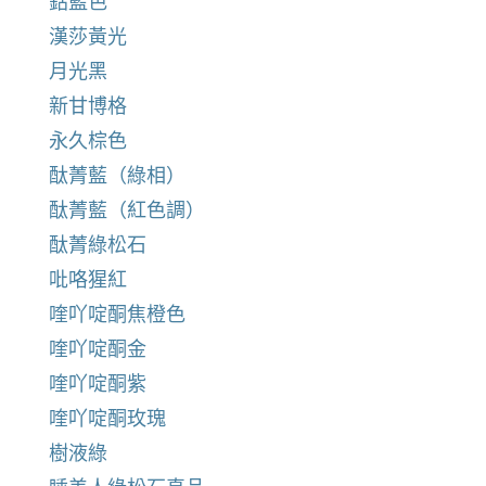
鈷藍色
漢莎黃光
月光黑
新甘博格
永久棕色
酞菁藍（綠相）
酞菁藍（紅色調）
酞菁綠松石
吡咯猩紅
喹吖啶酮焦橙色
喹吖啶酮金
喹吖啶酮紫
喹吖啶酮玫瑰
樹液綠