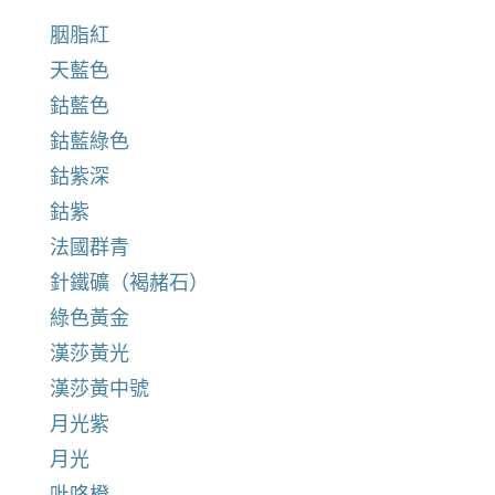
胭脂紅
天藍色
鈷藍色
鈷藍綠色
鈷紫深
鈷紫
法國群青
針鐵礦（褐赭石）
綠色黃金
漢莎黃光
漢莎黃中號
月光紫
月光
吡咯橙