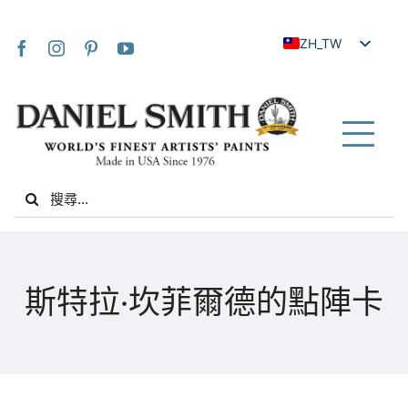
Skip
to
ZH_TW
content
EN
JA
FR
Tog
IT
Nav
Search
DE
for:
ES
NL
家
UK
斯特拉·坎菲爾德的點陣卡
VI
關於我們
ZH
社群