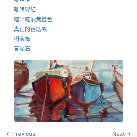
吡咯猩紅
喹吖啶酮焦橙色
真正的菱錳礦
樹液綠
黃赭石
Previous
Next