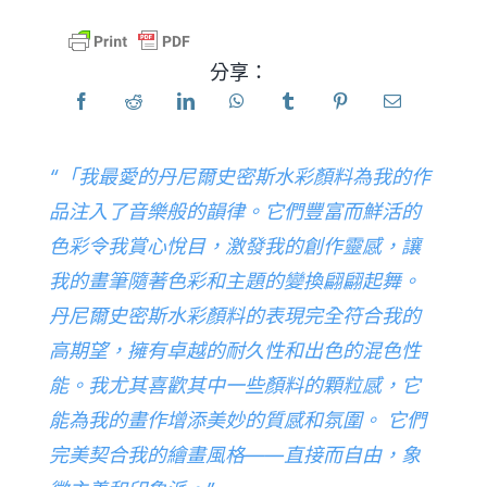
產品
分享：
活動
“「我最愛的丹尼爾史密斯水彩顏料為我的作
部落格
品注入了音樂般的韻律。它們豐富而鮮活的
色彩令我賞心悅目，激發我的創作靈感，讓
資源
我的畫筆隨著色彩和主題的變換翩翩起舞。
丹尼爾史密斯水彩顏料的表現完全符合我的
尋找零售商
高期望，擁有卓越的耐久性和出色的混色性
能。我尤其喜歡其中一些顏料的顆粒感，它
聯絡我們
能為我的畫作增添美妙的質感和氛圍。 它們
完美契合我的繪畫風格——直接而自由，象
訂閱