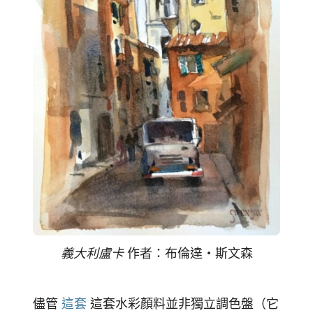
義大利盧卡
作者：布倫達‧斯文森
儘管
這套
這套水彩顏料並非獨立調色盤（它