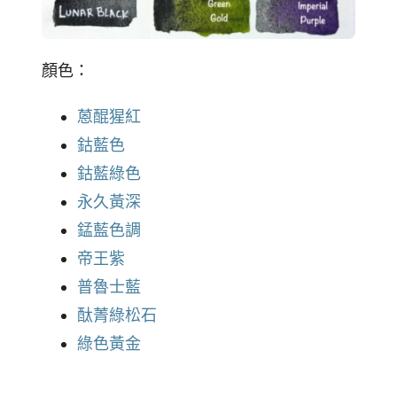
顏色：
蒽醌猩紅
鈷藍色
鈷藍綠色
永久黃深
錳藍色調
帝王紫
普魯士藍
酞菁綠松石
綠色黃金