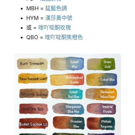
MBH =
錳藍色調
HYM =
漢莎黃中號
或 =
喹吖啶酮玫瑰
QBO =
喹吖啶酮焦橙色