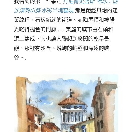
我看到的第一件事是
丹尼爾史密斯
地球：從
沙漠到山脈
水彩半塊套裝
那是飽經風霜的建
築紋理、石板鋪就的街道、赤陶屋頂和被陽
光曬得褪色的門廊……美麗的城市由石頭和
泥土建成。它也讓人聯想到廣闊的乾旱景
觀，那裡有沙丘、嶙峋的峭壁和深邃的峽
谷。.