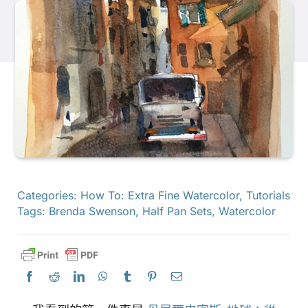
產品
活動
部落格
資源
Categories:
How To: Extra Fine Watercolor
,
Tutorials
Tags:
Brenda Swenson
,
Half Pan Sets
,
Watercolor
尋找零售商
聯絡我們
訂閱