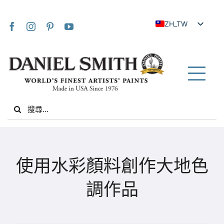
Skip
to
ZH_TW
content
EN
JA
FR
Tog
IT
Nav
Search
DE
for:
ES
NL
家
UK
使用水彩顏料創作大地色
VI
關於我們
調作品
ZH
社群