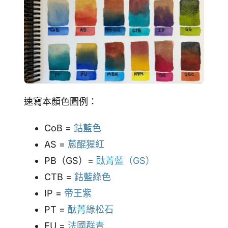
速寫本顏色圖例：
CoB =
鈷藍色
AS =
蒽醌猩紅
PB（GS）=
酞菁藍（GS）
CTB =
鈷藍綠色
IP =
帝王紫
PT =
酞菁綠松石
FU =
法國群青