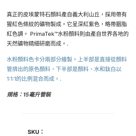
真正的皮埃蒙特石顏料產自義大利山丘，採用帶有
猩紅色條紋的礦物製成。它呈深紅紫色，略帶胭脂
紅色調。 PrimaTek™水粉顏料則由產自世界各地的
天然礦物精細研磨而成。.
水粉顏料色卡分兩部分繪製。上半部是直接從顏料
管擠出的原色顏料，下半部是顏料、水和鈦白以
1:1:1的比例混合而成。.
規格：15毫升管裝
SKU：