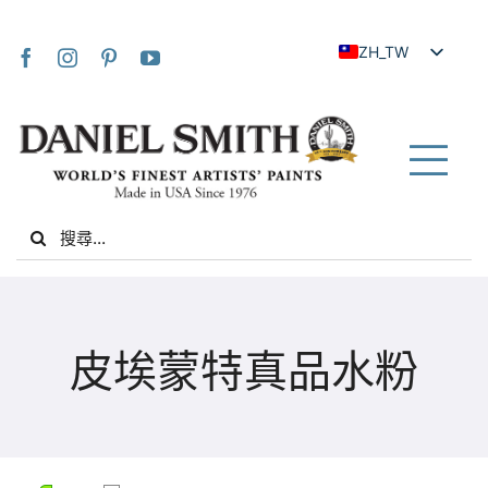
Skip
to
ZH_TW
content
EN
JA
FR
Tog
IT
Nav
Search
DE
for:
ES
NL
家
UK
皮埃蒙特真品水粉
VI
關於我們
ZH
社群