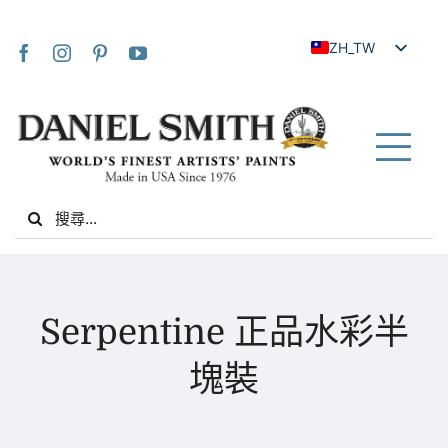
Skip
to
ZH_TW
content
EN
JA
FR
Tog
IT
Nav
Search
DE
for:
ES
NL
家
UK
Serpentine 正品水彩半
VI
關於我們
塊裝
ZH
社群