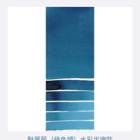
酞菁藍（綠色調）水彩半塊裝