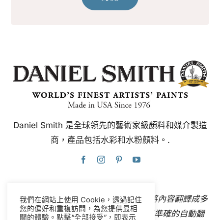
Daniel Smith 是全球領先的藝術家級顏料和媒介製造
商，產品包括水彩和水粉顏料。.
本網站使用Google翻譯，可即時自動將內容翻譯成多
我們在網站上使用 Cookie，透過記住
您的偏好和重複訪問，為您提供最相
種語言。
聯絡我們
如果您發現任何不準確的自動翻
關的體驗。點擊“全部接受”，即表示