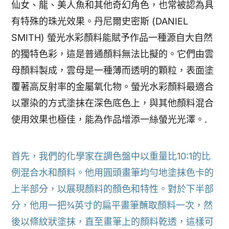
仙女、龍、美人魚和其他奇幻角色，也常被認為具
有特殊的珠光效果。丹尼爾史密斯 (DANIEL
SMITH) 螢光水彩顏料能賦予作品一種源自大自然
的獨特色彩，這是普通顏料無法比擬的。它們由雲
母顏料製成，雲母是一種薄而透明的顆粒，表面塗
覆著高反射率的金屬氧化物。螢光水彩顏料最適合
以罩染的方式塗抹在深色底色上，與其他顏料混合
使用效果也極佳，能為作品增添一絲螢光光澤。.
首先，我們的化學家在調色盤中以重量比10:1的比
例混合水和顏料。他用圓頭畫筆均勻地塗抹色卡的
上半部分，以展現顏料的顏色和特性。對於下半部
分，他用一把¾英寸的扁平畫筆蘸取顏料一次，然
後以條紋狀塗抹，直至畫筆上的顏料乾透，這樣可