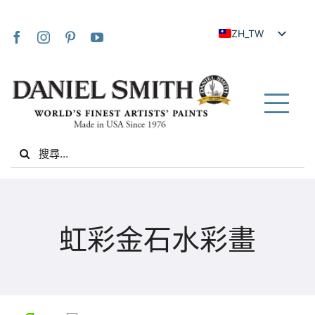
Skip
to
ZH_TW
content
EN
JA
FR
Tog
IT
Nav
Search
DE
for:
ES
NL
家
UK
虹彩金石水彩畫
VI
關於我們
ZH
社群