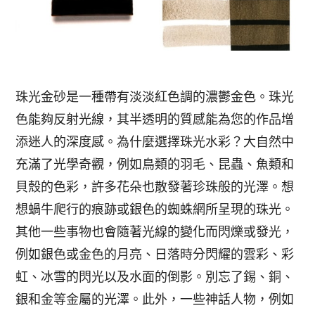
珠光金砂是一種帶有淡淡紅色調的濃鬱金色。珠光
色能夠反射光線，其半透明的質感能為您的作品增
添迷人的深度感。為什麼選擇珠光水彩？大自然中
充滿了光學奇觀，例如鳥類的羽毛、昆蟲、魚類和
貝殼的色彩，許多花朵也散發著珍珠般的光澤。想
想蝸牛爬行的痕跡或銀色的蜘蛛網所呈現的珠光。
其他一些事物也會隨著光線的變化而閃爍或發光，
例如銀色或金色的月亮、日落時分閃耀的雲彩、彩
虹、冰雪的閃光以及水面的倒影。別忘了錫、銅、
銀和金等金屬的光澤。此外，一些神話人物，例如