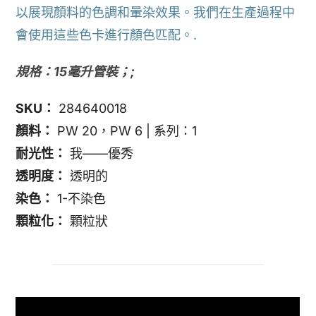
以展現顏料的色調和暈染效果。我們在生產過程中
會使用這些色卡進行顏色匹配。.
規格：15毫升管裝；;
SKU：
284640018
顏料：
PW 20，PW 6 | 系列：1
耐光性：
我——優秀
透明度：
透明的
染色：
1-不染色
顆粒化：
顆粒狀