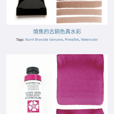
燒焦的古銅色真水彩
Tags:
Burnt Bronzite Genuine
,
PrimaTek
,
Watercolor