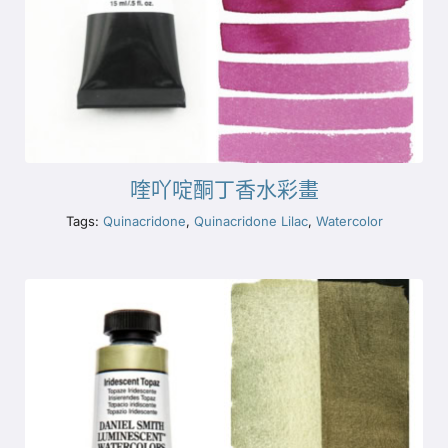
喹吖啶酮丁香水彩畫
Tags:
Quinacridone
,
Quinacridone Lilac
,
Watercolor