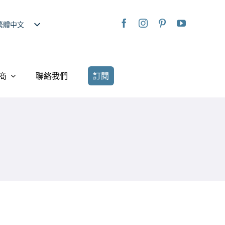
繁體中文
nglish
日本語
rançais
商
聯絡我們
訂閱
taliano
Deutsch
spañol
ederlands
країнська
iếng Việt
简体中文