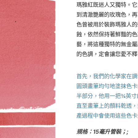
瑪雅紅既迷人又獨特。它
到清澈艷麗的玫瑰色，再
色曾被用於裝飾瑪雅人的
蝕，依然保持著鮮豔的色
藝，將這種獨特的無金屬
的色調，定會讓您愛不釋
首先，我們的化學家在調
圓頭畫筆均勻地塗抹色卡
半部分，他用一把¾英寸
直至畫筆上的顏料乾透，
產過程中會使用這些色卡
規格：15毫升管裝；;