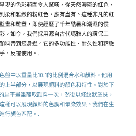
呈現的色彩範圍令人驚嘆，從天然濃鬱的紅色，
到柔和雅緻的粉紅色，應有盡有。這種非凡的紅
壁畫和雕塑，即使經歷了千年酷暑和潮濕的侵
彩。如今，我們採用源自古代瑪雅人的環保工
顏料帶到您身邊。它的多功能性、耐久性和精緻
手，反覆使用。.
色盤中以重量比10:1的比例混合水和顏料。他用
的上半部分，以展現顏料的顏色和特性。對於下
的扁平畫筆蘸取顏料一次，然後以條紋狀塗抹，
這樣可以展現顏料的色調和暈染效果。我們在生
進行顏色匹配。.