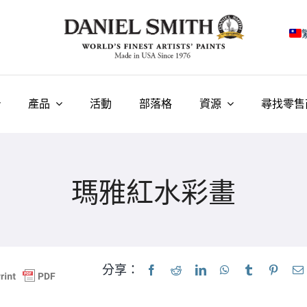
E
F
產品
活動
部落格
資源
尋找零售
I
E
瑪雅紅水彩畫
N
У
T
分享：