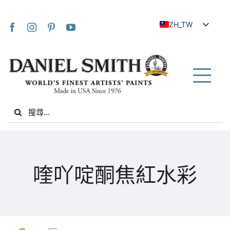
Skip
to
ZH_TW
content
EN
JA
FR
Tog
IT
Nav
Search
DE
for:
ES
NL
家
UK
喹吖啶酮焦紅水彩
VI
關於我們
ZH
社群