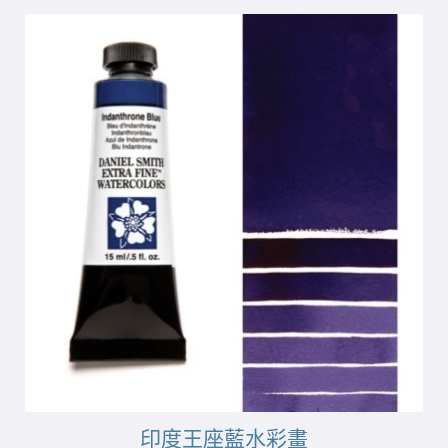
印度王座藍水彩畫