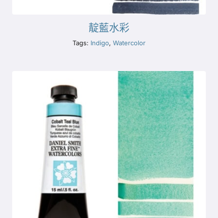
靛藍水彩
Tags:
Indigo
,
Watercolor