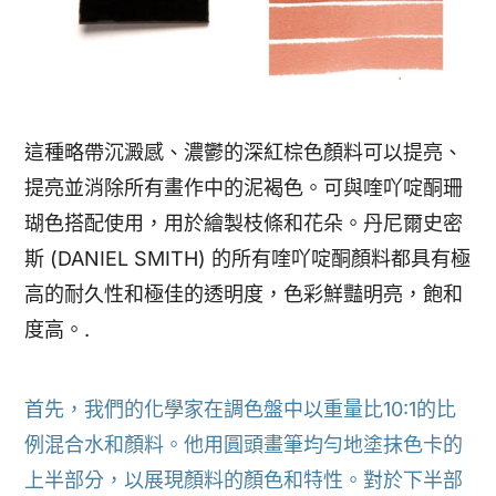
這種略帶沉澱感、濃鬱的深紅棕色顏料可以提亮、
提亮並消除所有畫作中的泥褐色。可與喹吖啶酮珊
瑚色搭配使用，用於繪製枝條和花朵。丹尼爾史密
斯 (DANIEL SMITH) 的所有喹吖啶酮顏料都具有極
高的耐久性和極佳的透明度，色彩鮮豔明亮，飽和
度高。.
首先，我們的化學家在調色盤中以重量比10:1的比
例混合水和顏料。他用圓頭畫筆均勻地塗抹色卡的
上半部分，以展現顏料的顏色和特性。對於下半部