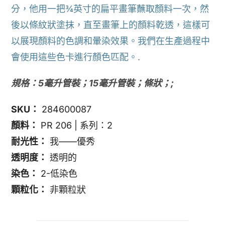
分，他用一把¾英寸的扁平畫筆蘸取顏料一次，然
後以條紋狀塗抹，直至畫筆上的顏料乾透，這樣可
以展現顏料的色調和暈染效果。我們在生產過程中
會使用這些色卡進行顏色匹配。.
規格：5毫升管裝；15毫升管裝；條狀；;
SKU：
284600087
顏料：
PR 206 | 系列：2
耐光性：
我——優秀
透明度：
透明的
染色：
2-低染色
顆粒化：
非顆粒狀