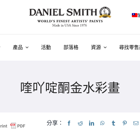
E
F
產品
活動
部落格
資源
尋找零售
I
E
喹吖啶酮金水彩畫
N
У
T
分享：