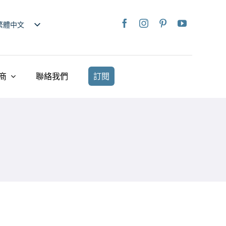
繁體中文
nglish
日本語
rançais
商
聯絡我們
訂閱
taliano
Deutsch
spañol
ederlands
країнська
iếng Việt
简体中文