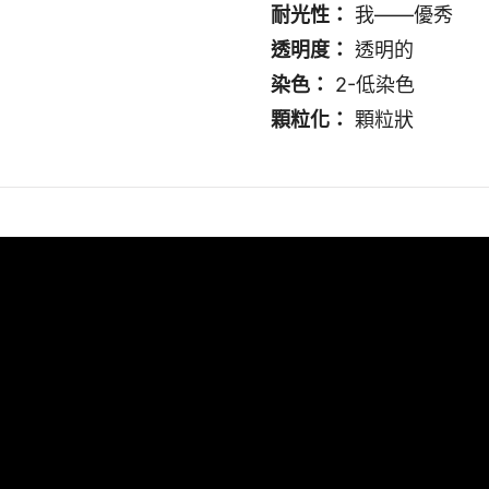
耐光性：
我——優秀
透明度：
透明的
染色：
2-低染色
顆粒化：
顆粒狀