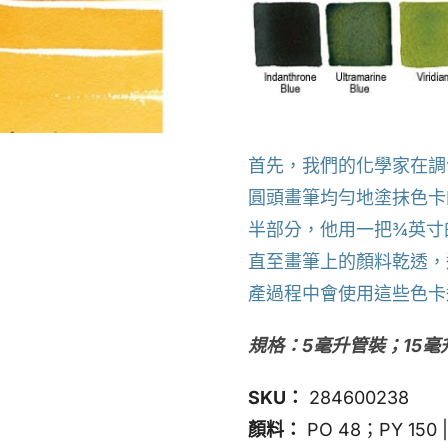
首先，我們的化學家在調
圓頭畫筆均勻地塗抹色卡
半部分，他用一把¾英寸
直至畫筆上的顏料乾透，
產過程中會使用這些色卡
規格：5毫升管裝；15
SKU：
284600238
顏料：
PO 48；PY 150