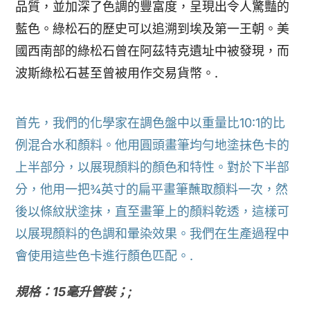
品質，並加深了色調的豐富度，呈現出令人驚豔的
藍色。綠松石的歷史可以追溯到埃及第一王朝。美
國西南部的綠松石曾在阿茲特克遺址中被發現，而
波斯綠松石甚至曾被用作交易貨幣。.
首先，我們的化學家在調色盤中以重量比10:1的比
例混合水和顏料。他用圓頭畫筆均勻地塗抹色卡的
上半部分，以展現顏料的顏色和特性。對於下半部
分，他用一把¾英寸的扁平畫筆蘸取顏料一次，然
後以條紋狀塗抹，直至畫筆上的顏料乾透，這樣可
以展現顏料的色調和暈染效果。我們在生產過程中
會使用這些色卡進行顏色匹配。.
規格：15毫升管裝；;