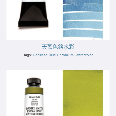
天藍色鉻水彩
Tags:
Cerulean Blue Chromium
,
Watercolor