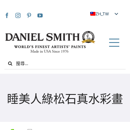
Skip
to
ZH_TW
content
EN
JA
FR
Tog
IT
Nav
Search
DE
for:
ES
NL
家
UK
睡美人綠松石真水彩畫
VI
關於我們
ZH
社群