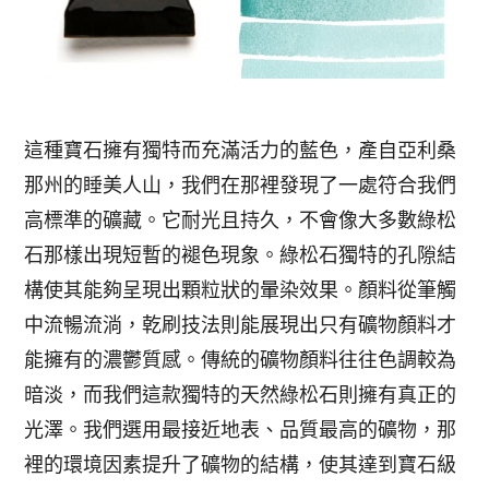
這種寶石擁有獨特而充滿活力的藍色，產自亞利桑
那州的睡美人山，我們在那裡發現了一處符合我們
高標準的礦藏。它耐光且持久，不會像大多數綠松
石那樣出現短暫的褪色現象。綠松石獨特的孔隙結
構使其能夠呈現出顆粒狀的暈染效果。顏料從筆觸
中流暢流淌，乾刷技法則能展現出只有礦物顏料才
能擁有的濃鬱質感。傳統的礦物顏料往往色調較為
暗淡，而我們這款獨特的天然綠松石則擁有真正的
光澤。我們選用最接近地表、品質最高的礦物，那
裡的環境因素提升了礦物的結構，使其達到寶石級