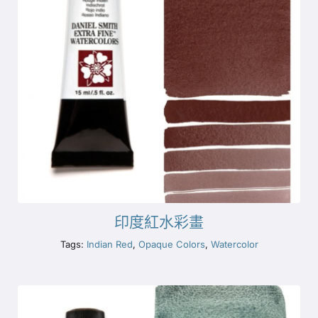
印度紅水彩畫
Tags:
Indian Red
,
Opaque Colors
,
Watercolor