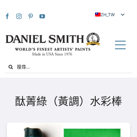
Skip
to
ZH_TW
content
EN
JA
FR
Tog
IT
Nav
Search
DE
for:
ES
NL
家
UK
酞菁綠（黃調）水彩棒
VI
關於我們
ZH
社群