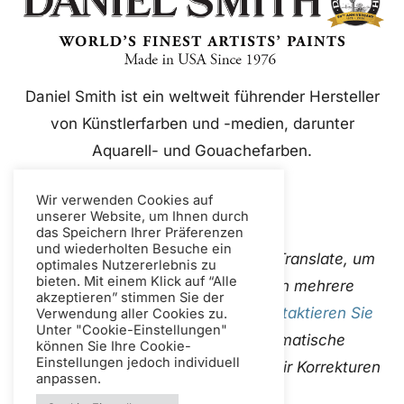
Daniel Smith ist ein weltweit führender Hersteller
von Künstlerfarben und -medien, darunter
Aquarell- und Gouachefarben.
Wir verwenden Cookies auf
unserer Website, um Ihnen durch
das Speichern Ihrer Präferenzen
und wiederholten Besuche ein
Diese Website verwendet Google Translate, um
optimales Nutzererlebnis zu
bieten. Mit einem Klick auf “Alle
Inhalte sofort und automatisch in mehrere
akzeptieren” stimmen Sie der
Sprachen zu übersetzen. Bitte
Kontaktieren Sie
Verwendung aller Cookies zu.
Unter "Cookie-Einstellungen"
uns
Wenn Sie fehlerhafte automatische
können Sie Ihre Cookie-
Einstellungen jedoch individuell
Übersetzungen entdecken, damit wir Korrekturen
anpassen.
vornehmen können.