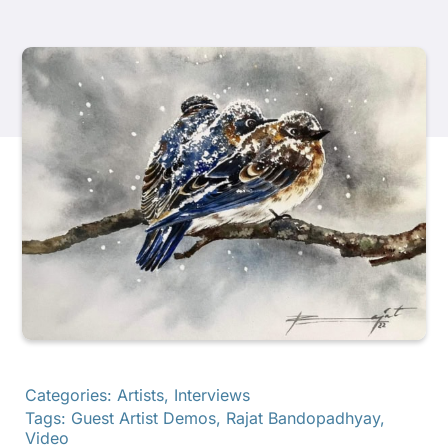
Produkte
Veranstaltungen
Blog
Ressourcen
Händler finden
Kontaktieren Sie uns
Categories:
Artists
,
Interviews
Tags:
Guest Artist Demos
,
Rajat Bandopadhyay
,
Video
Abonnieren