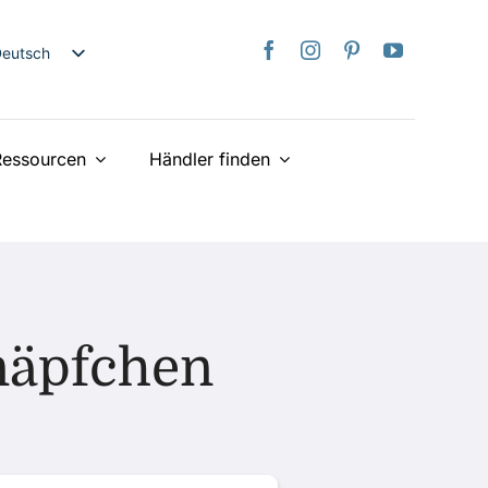
Deutsch
nglish
日本語
Ressourcen
Händler finden
rançais
taliano
spañol
ederlands
країнська
iếng Việt
näpfchen
简体中文
繁體中文