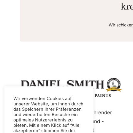
kre
Wir schicke
Wir verwenden Cookies auf
unserer Website, um Ihnen durch
das Speichern Ihrer Präferenzen
Daniel Smith ist ein weltweit führender
und wiederholten Besuche ein
optimales Nutzererlebnis zu
Hersteller von Künstlerfarben und -
bieten. Mit einem Klick auf “Alle
medien, darunter Aquarell- und
akzeptieren” stimmen Sie der