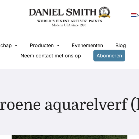
N
E
chap
Producten
Evenementen
Blog
F
Neem contact met ons op
Abonneren
I
E
У
T
roene aquarelverf (