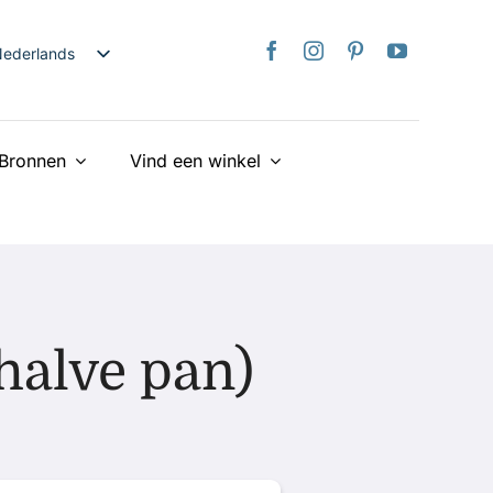
ederlands
nglish
日本語
Bronnen
Vind een winkel
rançais
taliano
Deutsch
spañol
країнська
iếng Việt
halve pan)
简体中文
繁體中文