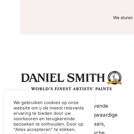
We sturen 
We gebruiken cookies op onze
Daniel Smith is een toonaangevende
website om u de meest relevante
ervaring te bieden door uw
wereldwijde fabrikant van hoogwaardige
voorkeuren en terugkerende
verf en mediums voor kunstenaars,
bezoeken te onthouden. Door op
"Alles accepteren" te klikken,
waaronder aquarelverf en gouache.