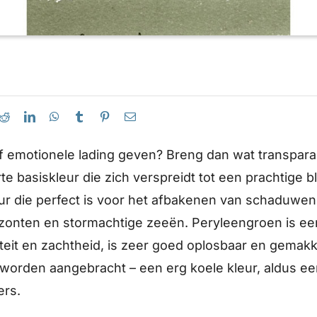
 of emotionele lading geven? Breng dan wat transpar
rte basiskleur die zich verspreidt tot een prachtige
ur die perfect is voor het afbakenen van schaduwe
zonten en stormachtige zeeën. Peryleengroen is e
teit en zachtheid, is zeer goed oplosbaar en gemakke
 worden aangebracht – een erg koele kleur, aldus e
ers.