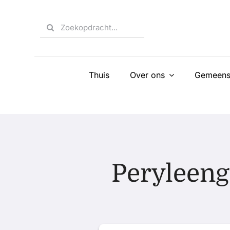
Skip
to
Search
content
for:
Thuis
Over ons
Gemeens
Peryleeng