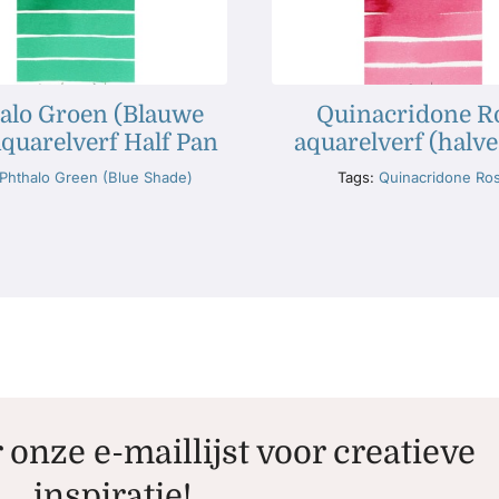
alo Groen (Blauwe
Quinacridone R
Aquarelverf Half Pan
aquarelverf (halve
Phthalo Green (Blue Shade)
Tags:
Quinacridone Ro
r onze e-maillijst voor creatieve
inspiratie!