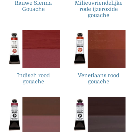
Rauwe Sienna
Milieuvriendelijke
Gouache
rode ijzeroxide
gouache
Indisch rood
Venetiaans rood
gouache
gouache