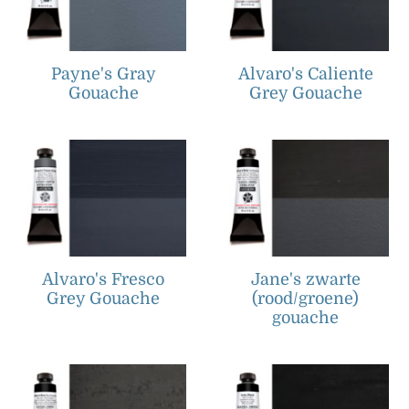
Payne's Gray
Alvaro's Caliente
Gouache
Grey Gouache
Alvaro's Fresco
Jane's zwarte
Grey Gouache
(rood/groene)
gouache