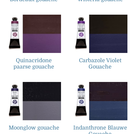
Quinacridone
Carbazole Violet
paarse gouache
Gouache
Moonglow gouache
Indanthrone Blauwe
Gouache