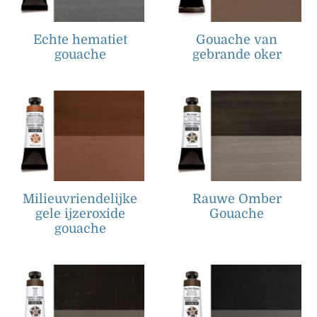
Echte hematiet
Gouache van
gouache
gebrande oker
Milieuvriendelijke
Rauwe Omber
gele ijzeroxide
Gouache
gouache