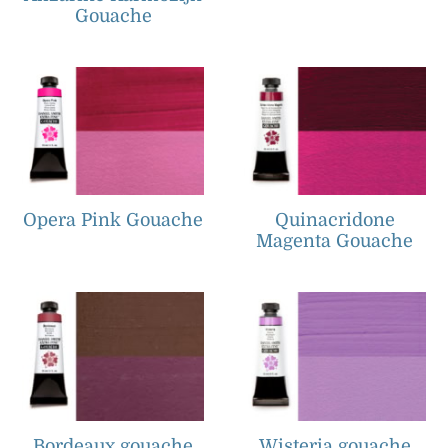
Gouache
Opera Pink Gouache
Quinacridone
Magenta Gouache
Bordeaux gouache
Wisteria gouache