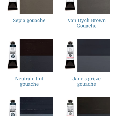
Sepia gouache
Van Dyck Brown
Gouache
Neutrale tint
Jane's grijze
gouache
gouache