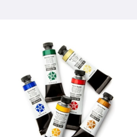
Producten
Evenementen
Blog
Bronnen
Vind een winkel
Neem contact met ons op
Abonneren