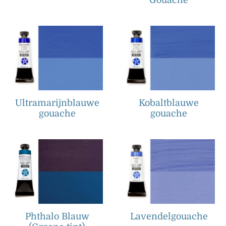
Ultramarijnblauwe
Kobaltblauwe
gouache
gouache
Phthalo Blauw
Lavendelgouache