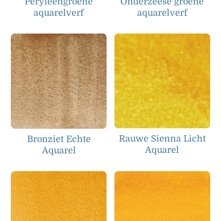
Peryleengroene
Onderzeese groene
aquarelverf
aquarelverf
Rauwe Sienna Licht
Bronziet Echte
Aquarel
Aquarel