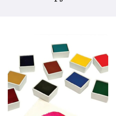
Producten
Evenementen
Blog
Bronnen
Vind een winkel
Neem contact met ons op
Abonneren