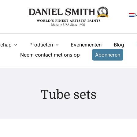
N
E
chap
Producten
Evenementen
Blog
F
Neem contact met ons op
Abonneren
I
E
У
Tube sets
T