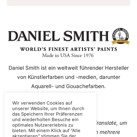
Daniel Smith ist ein weltweit führender Hersteller
von Künstlerfarben und -medien, darunter
Aquarell- und Gouachefarben.
Wir verwenden Cookies auf
unserer Website, um Ihnen durch
das Speichern Ihrer Präferenzen
und wiederholten Besuche ein
Diese Website verwendet Google Translate, um
optimales Nutzererlebnis zu
bieten. Mit einem Klick auf “Alle
Inhalte sofort und automatisch in mehrere
akzeptieren” stimmen Sie der