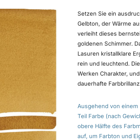
Setzen Sie ein ausdru
Gelbton, der Wärme aus
verleiht dieses bernst
goldenen Schimmer. Dan
Lasuren kristallklare 
rein und leuchtend. Di
Werken Charakter, und 
dauerhafte Farbbrillanz
Ausgehend von einem M
Teil Farbe (nach Gewich
obere Hälfte des Farb
auf, um Farbton und Ei