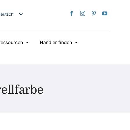
Deutsch
nglish
日本語
Ressourcen
Händler finden
rançais
taliano
spañol
ederlands
країнська
ellfarbe
iếng Việt
简体中文
繁體中文