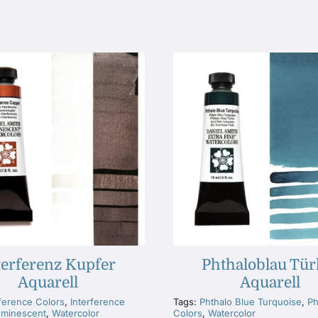
terferenz Kupfer
Phthaloblau Tür
Aquarell
Aquarell
rference Colors
,
Interference
Tags:
Phthalo Blue Turquoise
,
Ph
minescent
,
Watercolor
Colors
,
Watercolor