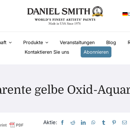
E
aft
Produkte
Veranstaltungen
Blog
F
Kontaktieren Sie uns
Abonnieren
I
E
N
У
rente gelbe Oxid-Aquar
T
Aktie: