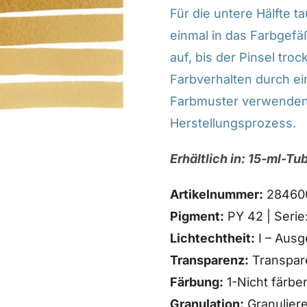
Für die untere Hälfte t
einmal in das Farbgefä
auf, bis der Pinsel tr
Farbverhalten durch ein
Farbmuster verwenden
Herstellungsprozess.
Erhältlich in: 15-ml-Tu
Artikelnummer:
28460
Pigment:
PY 42 | Serie:
Lichtechtheit:
I – Ausg
Transparenz:
Transpar
Färbung:
1-Nicht färbe
Granulation:
Granulier