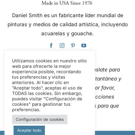
Daniel Smith es un fabricante líder mundial de
pinturas y medios de calidad artística, incluyendo
acuarelas y gouache.
Utilizamos cookies en nuestro sitio
web para ofrecerte la mejor
Este sitio web utiliza Google Translate para
experiencia posible, recordando
tus preferencias y visitas
traducir el contenido de forma instantánea y
anteriores. Al hacer clic en
automática a varios idiomas. Por favor,
“Aceptar todo”, aceptas el uso de
TODAS las cookies. Sin embargo,
Contáctanos
Si detectas traducciones
puedes visitar "Configuración de
cookies" para gestionar tus
automáticas inexactas, avísanos para que
preferencias.
podamos corregirlas.
Configuración de cookies
Aceptar todo