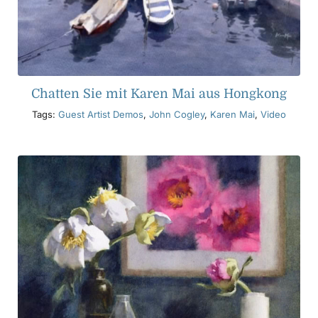
Chatten Sie mit Karen Mai aus Hongkong
Tags:
Guest Artist Demos
,
John Cogley
,
Karen Mai
,
Video