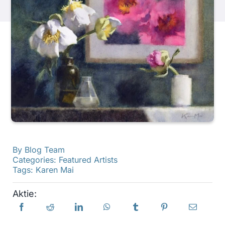
Produkte
Veranstaltungen
Blog
Ressourcen
By
Blog Team
Händler finden
Categories:
Featured Artists
Tags:
Karen Mai
Kontaktieren Sie uns
Aktie:
Abonnieren