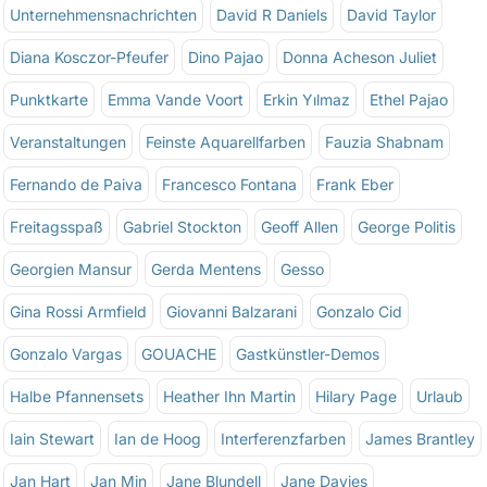
Unternehmensnachrichten
David R Daniels
David Taylor
Diana Kosczor-Pfeufer
Dino Pajao
Donna Acheson Juliet
Punktkarte
Emma Vande Voort
Erkin Yılmaz
Ethel Pajao
Veranstaltungen
Feinste Aquarellfarben
Fauzia Shabnam
Fernando de Paiva
Francesco Fontana
Frank Eber
Freitagsspaß
Gabriel Stockton
Geoff Allen
George Politis
Georgien Mansur
Gerda Mentens
Gesso
Gina Rossi Armfield
Giovanni Balzarani
Gonzalo Cid
Gonzalo Vargas
GOUACHE
Gastkünstler-Demos
Halbe Pfannensets
Heather Ihn Martin
Hilary Page
Urlaub
Iain Stewart
Ian de Hoog
Interferenzfarben
James Brantley
Jan Hart
Jan Min
Jane Blundell
Jane Davies