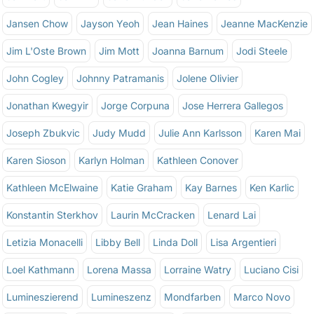
Jansen Chow
Jayson Yeoh
Jean Haines
Jeanne MacKenzie
Jim L'Oste Brown
Jim Mott
Joanna Barnum
Jodi Steele
John Cogley
Johnny Patramanis
Jolene Olivier
Jonathan Kwegyir
Jorge Corpuna
Jose Herrera Gallegos
Joseph Zbukvic
Judy Mudd
Julie Ann Karlsson
Karen Mai
Karen Sioson
Karlyn Holman
Kathleen Conover
Kathleen McElwaine
Katie Graham
Kay Barnes
Ken Karlic
Konstantin Sterkhov
Laurin McCracken
Lenard Lai
Letizia Monacelli
Libby Bell
Linda Doll
Lisa Argentieri
Loel Kathmann
Lorena Massa
Lorraine Watry
Luciano Cisi
Lumineszierend
Lumineszenz
Mondfarben
Marco Novo