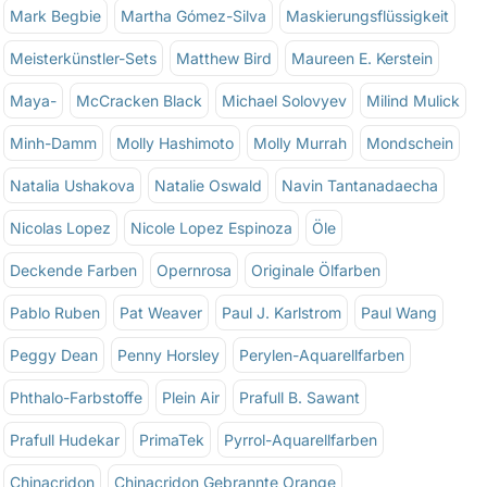
Mark Begbie
Martha Gómez-Silva
Maskierungsflüssigkeit
Meisterkünstler-Sets
Matthew Bird
Maureen E. Kerstein
Maya-
McCracken Black
Michael Solovyev
Milind Mulick
Minh-Damm
Molly Hashimoto
Molly Murrah
Mondschein
Natalia Ushakova
Natalie Oswald
Navin Tantanadaecha
Nicolas Lopez
Nicole Lopez Espinoza
Öle
Deckende Farben
Opernrosa
Originale Ölfarben
Pablo Ruben
Pat Weaver
Paul J. Karlstrom
Paul Wang
Peggy Dean
Penny Horsley
Perylen-Aquarellfarben
Phthalo-Farbstoffe
Plein Air
Prafull B. Sawant
Prafull Hudekar
PrimaTek
Pyrrol-Aquarellfarben
Chinacridon
Chinacridon Gebrannte Orange