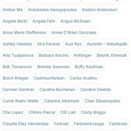
Amber Ma
Anastasios Georgopoulos
Anders Andersson
Angela Barbi
Angela Fehr
Angus McEwan
Anna Marie Steffenson
Annie O'Brien Gonzales
Ashley Hawkes
Atul Panase
Aud Rye
Aureolin – Kobaltgelb
Aña Tyulpanova
Barbara Nechis
Anfänger
Besnik Xhemaili
Bob Tomanovic
Brenda Swenson
Buffy Kaufman
Butch Krieger
Cadmiumfarben
Carlos Avelino
Carmen Gardner
Caroline Buchanan
Caroline Deeble
Carrie Roets Waller
Catarina Alkemark
Chan Dissanayake
Che Lopez
Chihiro Pierce
CIE-Lab
Cindy Briggs
Claudia Díaz Hernández
Farbset
Farbwerkzeuge
Farbkreis