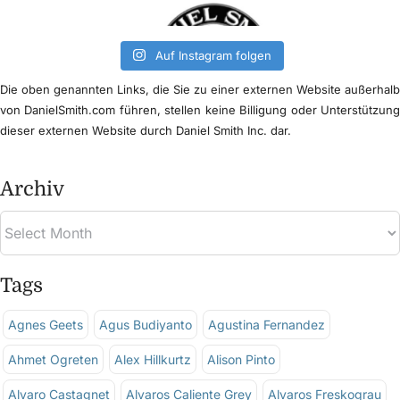
Auf Instagram folgen
Die oben genannten Links, die Sie zu einer externen Website außerhal
von DanielSmith.com führen, stellen keine Billigung oder Unterstützun
dieser externen Website durch Daniel Smith Inc. dar.
Archiv
Tags
Agnes Geets
Agus Budiyanto
Agustina Fernandez
Ahmet Ogreten
Alex Hillkurtz
Alison Pinto
Alvaro Castagnet
Alvaros Caliente Grey
Alvaros Freskograu