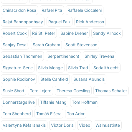
Chinacridon Rosa
Rafael Pita
Raffaele Ciccaleni
Rajat Bandopadhyay
Raquel Falk
Rick Anderson
Robert Cook
Ré St. Peter
Sabine Dreher
Sandy Allnock
Sanjay Desai
Sarah Graham
Scott Stevenson
Sebastian Thommen
Serpentinenecht
Shirley Trevena
Signature-Serie
Silvia Monge
Silvia Trad
Sodalith echt
Sophie Rodionov
Stella Canfield
Susana Abundis
Susie Short
Tere Lojero
Theresa Goesling
Thomas Schaller
Donnerstags live
Tiffanie Mang
Tom Hoffman
Tom Shepherd
Tomáš Fišera
Ton Ador
Valentyna Kefalianakis
Victor Doria
Video
Walnusstinte