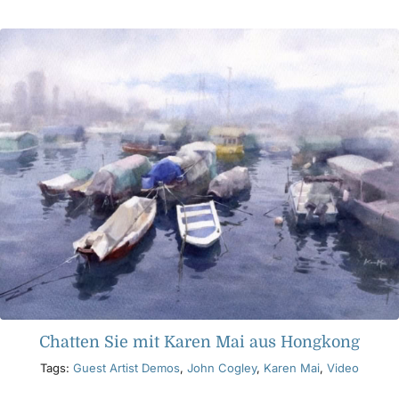
Produkte
Veranstaltungen
Blog
Ressourcen
Händler finden
Kontaktieren Sie uns
Chatten Sie mit Karen Mai aus Hongkong
Tags:
Guest Artist Demos
,
John Cogley
,
Karen Mai
,
Video
Abonnieren