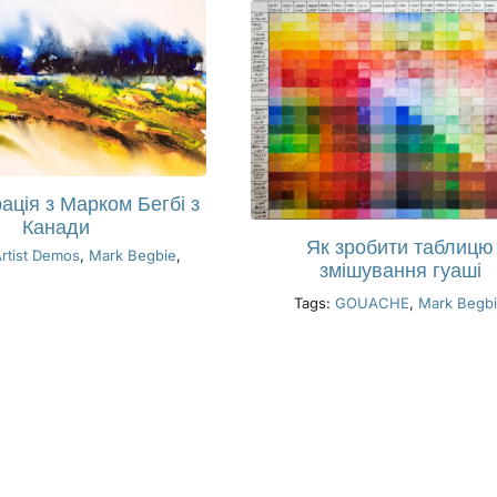
ація з Марком Бегбі з
Канади
Як зробити таблицю
rtist Demos
,
Mark Begbie
,
змішування гуаші
Tags:
GOUACHE
,
Mark Begb