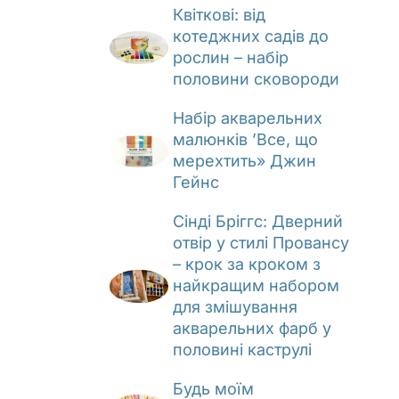
Квіткові: від
котеджних садів до
рослин – набір
половини сковороди
Набір акварельних
малюнків ’Все, що
мерехтить» Джин
Гейнс
Сінді Бріггс: Дверний
отвір у стилі Провансу
– крок за кроком з
найкращим набором
для змішування
акварельних фарб у
половині каструлі
Будь моїм