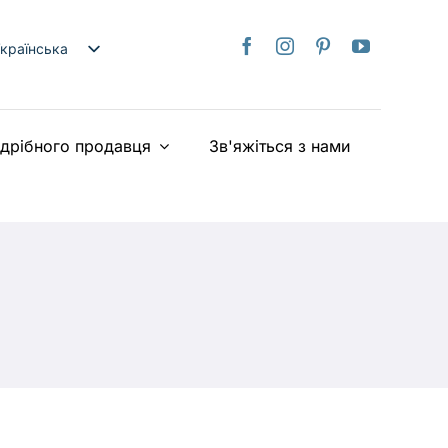
країнська
nglish
日本語
здрібного продавця
Зв'яжіться з нами
rançais
taliano
Deutsch
spañol
ederlands
iếng Việt
简体中文
繁體中文