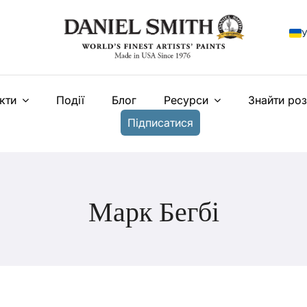
У
E
кти
Події
Блог
Ресурси
Знайти ро
F
Підписатися
I
E
N
Марк Бегбі
T