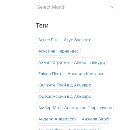
Теги
Агнес Гітс
Агус Будіянто
Агустіна Фернандес
Ахмет Огретен
Алекс Гіллкурц
Елісон Пінто
Альваро Кастаньє
Калієнте Грей від Альваро
Фреско-сірий від Альваро
Амбер Ма
Анастасіос Георгопулос
Андерс Андерссон
Анжела Барбі