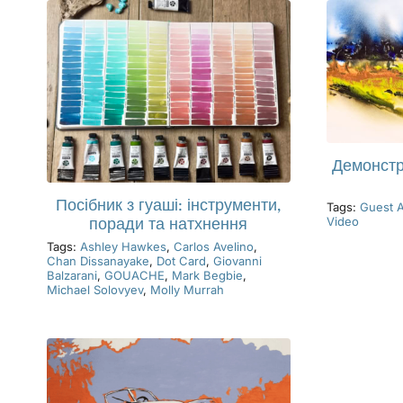
Демонстр
Посібник з гуаші: інструменти,
Tags:
Guest A
Video
поради та натхнення
Tags:
Ashley Hawkes
,
Carlos Avelino
,
Chan Dissanayake
,
Dot Card
,
Giovanni
Balzarani
,
GOUACHE
,
Mark Begbie
,
Michael Solovyev
,
Molly Murrah