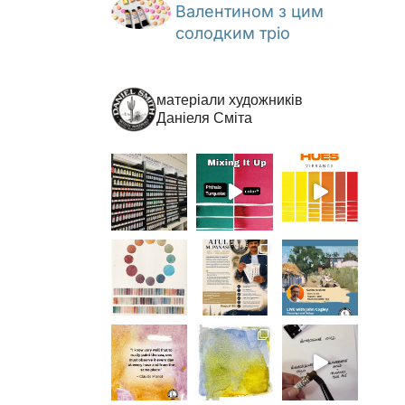
Валентином з цим
солодким тріо
матеріали художників
Даніеля Сміта