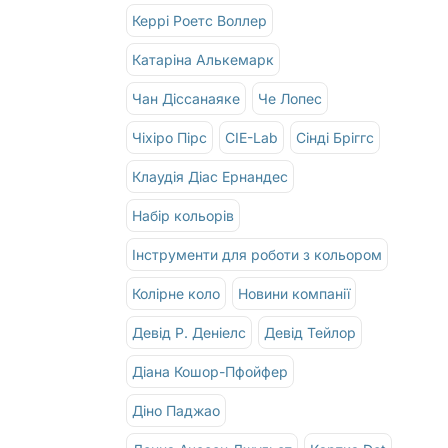
Керрі Роетс Воллер
Катаріна Алькемарк
Чан Діссанаяке
Че Лопес
Чіхіро Пірс
CIE-Lab
Сінді Бріггс
Клаудія Діас Ернандес
Набір кольорів
Інструменти для роботи з кольором
Колірне коло
Новини компанії
Девід Р. Деніелс
Девід Тейлор
Діана Кошор-Пфойфер
Діно Паджао