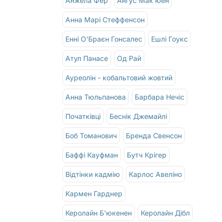
Анжела Фер
Ангус Мак'юен
Анна Марі Стеффенсон
Енні О'Браєн Гонсалес
Ешлі Гоукс
Атул Панасе
Од Рай
Ауреолін - кобальтовий жовтий
Анна Тюльпанова
Барбара Нечіс
Початківці
Беснік Джемайлі
Боб Томанович
Бренда Свенсон
Баффі Кауфман
Бутч Крігер
Відтінки кадмію
Карлос Авеліно
Кармен Гарднер
Керолайн Б'юкенен
Керолайн Дібл