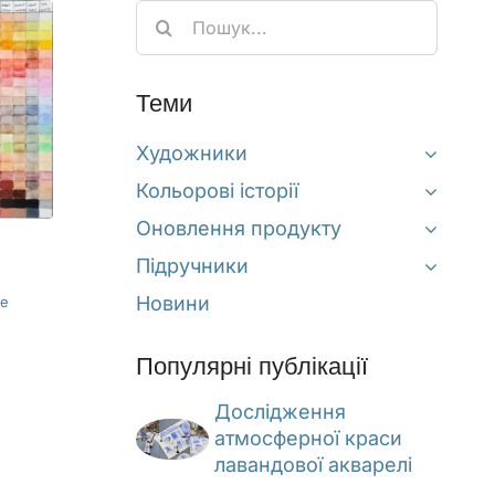
Search
for:
Теми
Художники
Кольорові історії
Оновлення продукту
Підручники
Новини
ie
Популярні публікації
Дослідження
атмосферної краси
лавандової акварелі