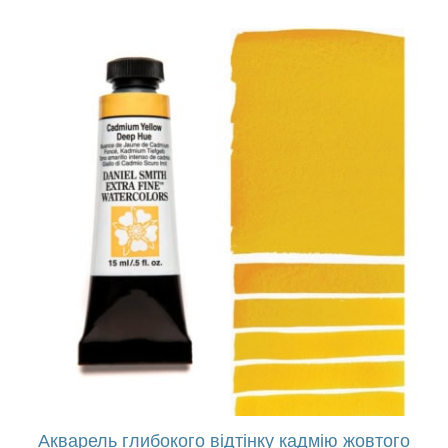
Акварель глибокого відтінку кадмію жовтого