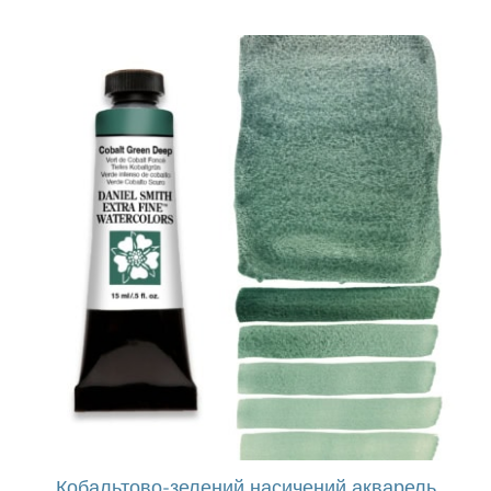
Продукти
Події
Блог
Ресурси
Знайти роздрібного продавця
Зв'яжіться з нами
Кобальтово-зелений насичений акварель
Підписатися